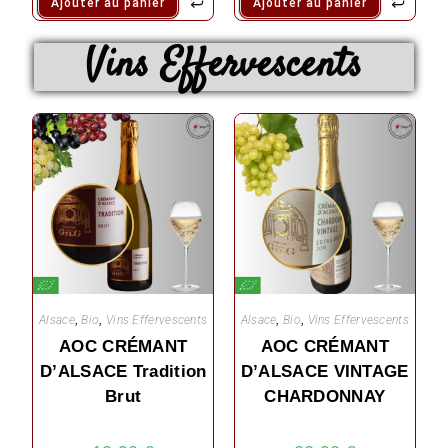
Ajouter au panier
Ajouter au panier
Vins Effervescents
Alsace
,
Bio
,
Vins Effervescents
Alsace
,
Bio
,
Vins Effervescents
AOC CRÉMANT
AOC CRÉMANT
D’ALSACE Tradition
D’ALSACE VINTAGE
Brut
CHARDONNAY