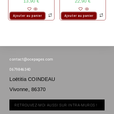
13,90
€
22,90
€
Ajouter au panier
Ajouter au panier
contact@ocepages.com
0679846340
Loëtitia COINDEAU
Vivonne
,
86370
RETROUVEZ-MOI AUSSI SUR INTRA-MUROS !