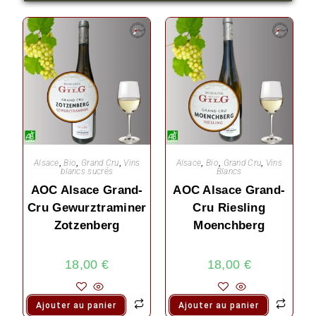
Alsace
,
Bio
,
Grand Cru
,
Vins
Alsace
,
Bio
,
Grand Cru
,
Vins
blancs sucrés
Blancs
AOC Alsace Grand-
AOC Alsace Grand-
Cru Gewurztraminer
Cru Riesling
Zotzenberg
Moenchberg
18,00
€
18,00
€
Ajouter au panier
Ajouter au panier