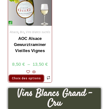
Alsace
,
Bio
,
Vins blancs sucrés
AOC Alsace
Gewurztraminer
Vieilles Vignes
8,50
€
–
13,50
€
Choix des options
Vins Blancs Grand -
Cru