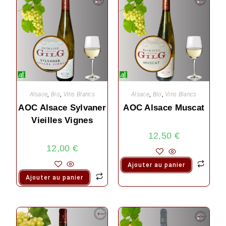
Alsace
,
Bio
,
Vins Blancs
Alsace
,
Bio
,
Vins Blancs
AOC Alsace Sylvaner
AOC Alsace Muscat
Vieilles Vignes
12,50
€
12,00
€
Ajouter au panier
Ajouter au panier