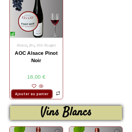
Alsace
,
Bio
,
Vins Rouges
AOC Alsace Pinot
Noir
18,00
€
Ajouter au panier
Vins Blancs