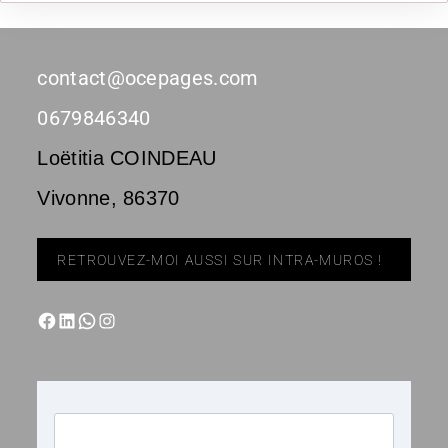
contact@ocepages.com
0679846340
Loëtitia COINDEAU
Vivonne
,
86370
RETROUVEZ-MOI AUSSI SUR INTRA-MUROS !