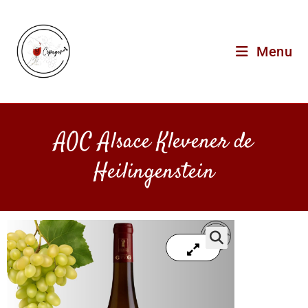
Menu
AOC Alsace Klevener de
Heilingenstein