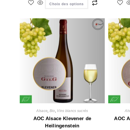
Choix des options
Alsace
,
Bio
,
Vins blancs sucrés
Al
AOC Alsace Klevener de
AOC Al
Heilingenstein