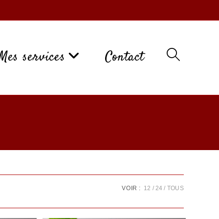
Mes services
Contact
VOIR :
12
24
TOUS