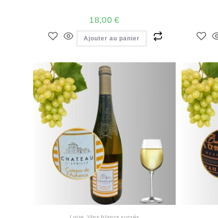
18,00
€
Ajouter au panier
Loire
,
Vins blancs sucrés