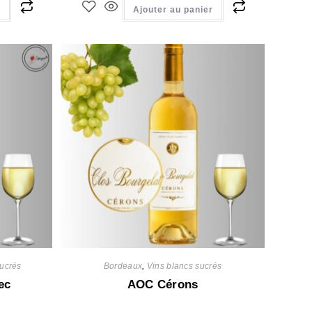
r
Ajouter au panier
sucrés
Bordeaux
,
Vins blancs sucrés
ec
AOC Cérons