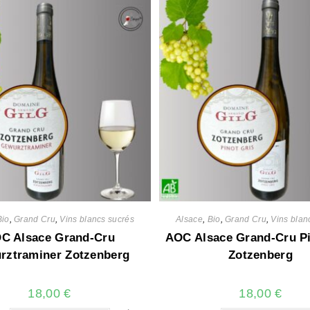
Bio
,
Grand Cru
,
Vins blancs sucrés
Alsace
,
Bio
,
Grand Cru
,
Vins blan
C Alsace Grand-Cru
AOC Alsace Grand-Cru Pi
rztraminer Zotzenberg
Zotzenberg
18,00
€
18,00
€