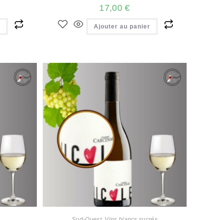
17,00
€
r
Ajouter au panier
s
Sud-Ouest
,
Vins blancs sucrés