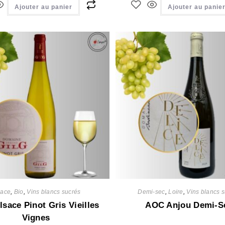
Ajouter au panier
Ajouter au panie
sace
,
Bio
,
Vins blancs sucrés
Demi-sec
,
Loire
,
Vins blancs 
sace Pinot Gris Vieilles
AOC Anjou Demi-S
Vignes