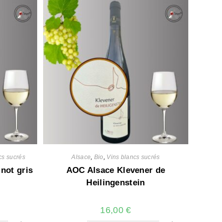
cs sucrés
Alsace
,
Bio
,
Vins blancs sucrés
not gris
AOC Alsace Klevener de
Heilingenstein
16,00
€