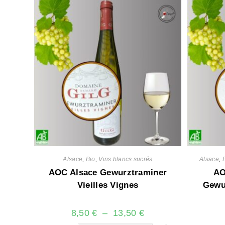
Alsace
,
Bio
,
Vins blancs sucrés
Alsace
,
AOC Alsace Gewurztraminer
AO
Vieilles Vignes
Gewu
8,50
€
–
13,50
€