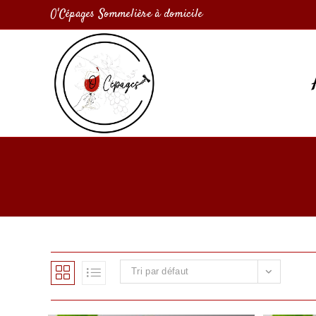
O'Cépages Sommelière à domicile
Tri par défaut