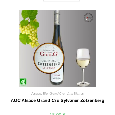
Alsace
,
Bio
,
Grand Cru
,
Vins Blancs
AOC Alsace Grand-Cru Sylvaner Zotzenberg
18,00
€