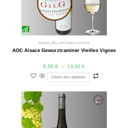
Alsace
,
Bio
,
Vins blancs sucrés
AOC Alsace Gewurztraminer Vieilles Vignes
8,50
€
–
13,50
€
Choix des options