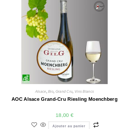
Alsace
,
Bio
,
Grand Cru
,
Vins Blancs
AOC Alsace Grand-Cru Riesling Moenchberg
18,00
€
Ajouter au panier