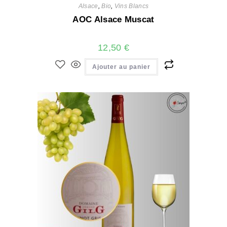
Alsace
,
Bio
,
Vins Blancs
AOC Alsace Muscat
12,50
€
Ajouter au panier