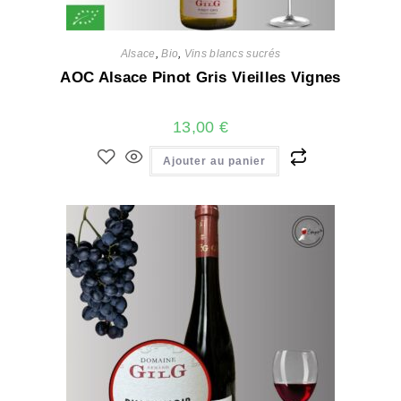
Alsace
,
Bio
,
Vins blancs sucrés
AOC Alsace Pinot Gris Vieilles Vignes
13,00
€
Ajouter au panier