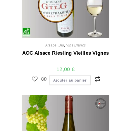
Alsace
,
Bio
,
Vins Blancs
AOC Alsace Riesling Vieilles Vignes
12,00
€
Ajouter au panier