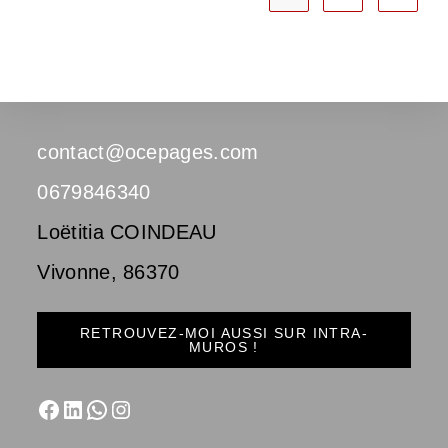
contact@ocepages.com
0679846340
Loëtitia COINDEAU
Vivonne
,
86370
RETROUVEZ-MOI AUSSI SUR INTRA-
MUROS !