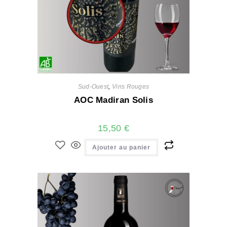
Sud-Ouest
,
Vins Rouges
AOC Madiran Solis
15,50
€
Ajouter au panier