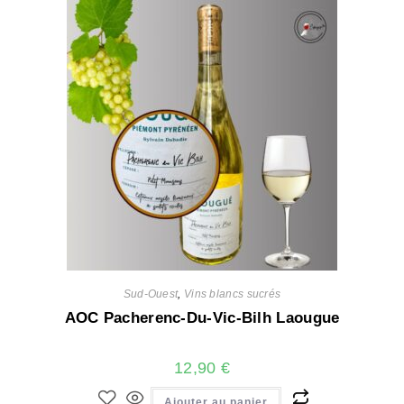
Sud-Ouest
,
Vins blancs sucrés
AOC Pacherenc-Du-Vic-Bilh Laougue
12,90
€
Ajouter au panier