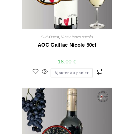
Sud-Ouest
,
Vins blancs sucrés
AOC Gaillac Nicole 50cl
18,00
€
Ajouter au panier