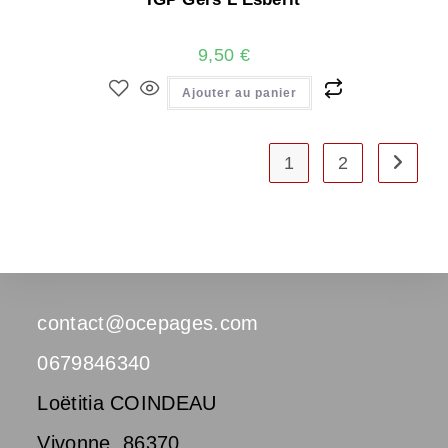
9,50
€
Ajouter au panier
1
2
contact@ocepages.com
0679846340
Loëtitia COINDEAU
Vivonne
,
86370