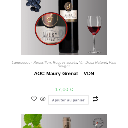
Languedoc - Roussillon
,
Rouges sucrés
,
Vin Doux Naturel
,
Vins
Rouges
AOC Maury Grenat – VDN
17,00
€
Ajouter au panier