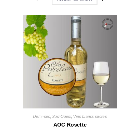
Demi-sec
,
Sud-Ouest
,
Vins blancs sucrés
AOC Rosette