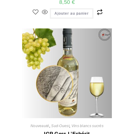
8,50
€
Ajouter au panier
Nouveauté
,
Sud-Ouest
,
Vins blancs sucrés
IGP Gers L’Esbérit