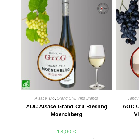
Alsace
,
Bio
,
Grand Cru
,
Vins Blancs
Langu
AOC Alsace Grand-Cru Riesling
AOC 
Moenchberg
V
18,00
€