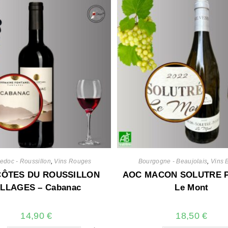
edoc - Roussillon
,
Vins Rouges
Bourgogne - Beaujolais
,
Vins 
CÔTES DU ROUSSILLON
AOC MACON SOLUTRE P
ILLAGES – Cabanac
Le Mont
14,90
€
18,50
€