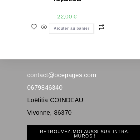
22,00
€
Ajouter au panier
contact@ocepages.com
0679846340
Loëtitia COINDEAU
Vivonne
,
86370
RETROUVEZ-MOI AUSSI SUR INTRA-
MUROS !