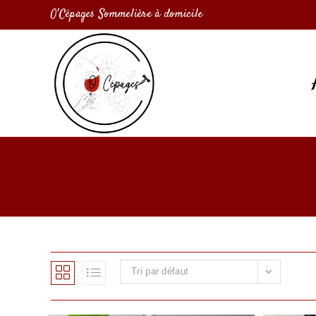
O'Cépages Sommelière à domicile
Tri par défaut