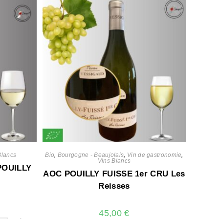
Blancs
Bio
,
Bourgogne - Beaujolais
,
Vin de gastronomie
,
Vins Blancs
OUILLY
AOC POUILLY FUISSE 1er CRU Les
Reisses
45,00
€