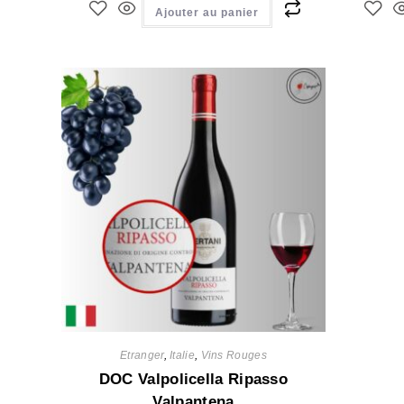
Ajouter au panier
Etranger
,
Italie
,
Vins Rouges
DOC Valpolicella Ripasso
Valpantena