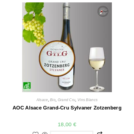
Alsace
,
Bio
,
Grand Cru
,
Vins Blancs
AOC Alsace Grand-Cru Sylvaner Zotzenberg
18,00
€