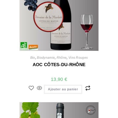
Bio
,
Biodynamie
,
Rhône
,
Vins Rouges
AOC CÔTES-DU-RHÔNE
13,90
€
Ajouter au panier