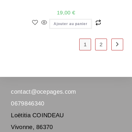
19,00
€
Ajouter au panier
1
2
contact@ocepages.com
0679846340
Loëtitia COINDEAU
Vivonne
,
86370