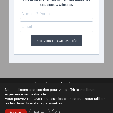
vins et recevez en avant premiere toutes les
actualités O'Cépages.
RECEVOIR LES ACTUALITÉS
Mentions Légales
Nous utilisons des cookies pour vous offrir la meilleure
Politique de confidentialité
expérience sur notre site.
Vous pouvez en savoir plus sur les cookies que nous utilisons
Océpages 2025
ou les désactiver dans
paramètres
.
L’abus d’alcool est dangereux pour la santé, à consommer avec modération.
Fermer la bannière des cookies G
Accepter
Refuser