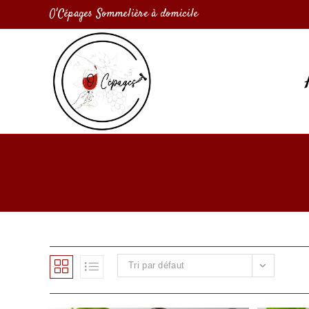
O'Cépages Sommelière à domicile
Tri par défaut