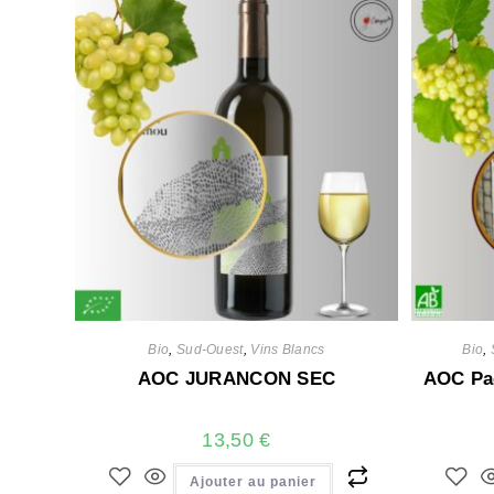
Bio
,
Sud-Ouest
,
Vins Blancs
Bio
,
AOC JURANCON SEC
AOC Pac
13,50
€
Ajouter au panier