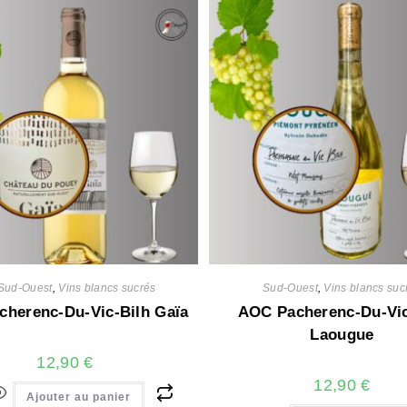
Sud-Ouest
,
Vins blancs sucrés
Sud-Ouest
,
Vins blancs suc
herenc-Du-Vic-Bilh Gaïa
AOC Pacherenc-Du-Vic
Laougue
12,90
€
12,90
€
Ajouter au panier