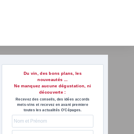
Du vin, des bons plans, les
nouveautés ...
Ne manquez aucune dégustation, ni
découverte :
Recevez des conseils, des idées accords
mets-vins et recevez en avant premiere
toutes les actualités O'Cépages.
marie-anne paris
Virgini
il y a 1 mois
il y a 1 m