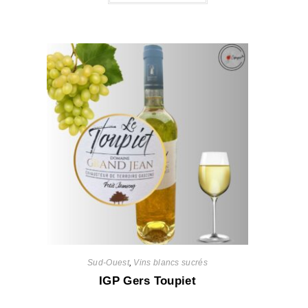
Sud-Ouest
,
Vins blancs sucrés
IGP Gers Toupiet