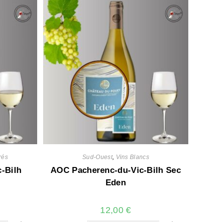
rés
Sud-Ouest
,
Vins Blancs
-Bilh
AOC Pacherenc-du-Vic-Bilh Sec
Eden
12,00
€