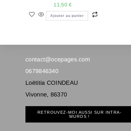
11,50
€
Ajouter au panier
contact@ocepages.com
0679846340
Loëtitia COINDEAU
Vivonne
,
86370
RETROUVEZ-MOI AUSSI SUR INTRA-
MUROS !