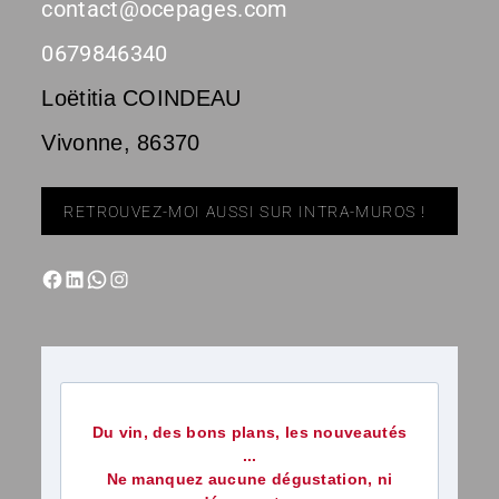
contact@ocepages.com
0679846340
Loëtitia COINDEAU
Vivonne
,
86370
RETROUVEZ-MOI AUSSI SUR INTRA-MUROS !
Du vin, des bons plans, les nouveautés
...
Ne manquez aucune dégustation, ni