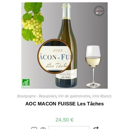
Bourgogne - Beaujolais
,
Vin de gastronomie
,
Vins Blancs
AOC MACON FUISSE Les Tâches
24,50
€