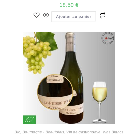
18,50
€
Ajouter au panier
Bio
,
Bourgogne - Beaujolais
,
Vin de gastronomie
,
Vins Blancs