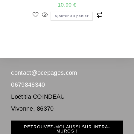
10,90
€
Ajouter au panier
contact@ocepages.com
0679846340
Loëtitia COINDEAU
Vivonne
,
86370
RETROUVEZ-MOI AUSSI SUR INTRA-
MUROS !