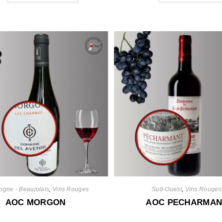
ogne - Beaujolais
,
Vins Rouges
Sud-Ouest
,
Vins Rouges
AOC MORGON
AOC PECHARMAN