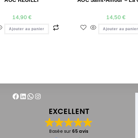
AOC REUILLY
AOC Saint-Amour – La 
14,90
€
14,50
€
Ajouter au panier
Ajouter au panie
EXCELLENT
Basée sur
65 avis