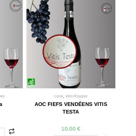
ges
Loire
,
Vins Rouges
a
AOC FIEFS VENDÉENS VITIS
TESTA
10,00
€
r