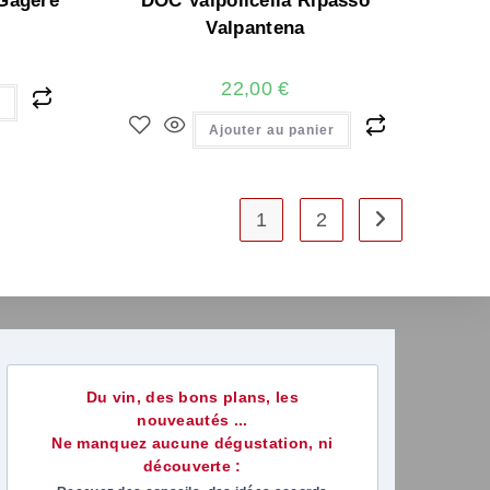
Gagère
DOC Valpolicella Ripasso
Valpantena
22,00
€
r
Ajouter au panier
1
2
Du vin, des bons plans, les
nouveautés ...
Ne manquez aucune dégustation, ni
découverte :