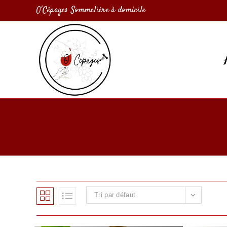
O'Cépages Sommelière à domicile
Tri par défaut