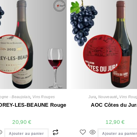
ogne - Beaujolais
,
Vins Rouges
Jura
,
Nouveauté
,
Vins Rou
OREY-LES-BEAUNE Rouge
AOC Côtes du Jur
20,90
€
12,90
€
Ajouter au panier
Ajouter au panie