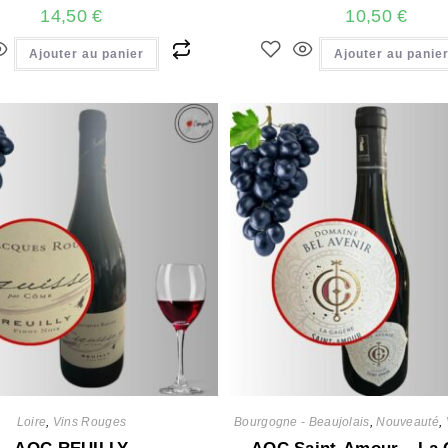
14,50
€
10,50
€
Ajouter au panier
Ajouter au panie
Loire
,
Vins Rouges
Bourgogne - Beaujolais
,
Nouveauté
,