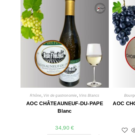
Rhône
,
Vin de gastronomie
,
Vins Blancs
Bourg
AOC CHÂTEAUNEUF-DU-PAPE
AOC CH
Blanc
34,90
€