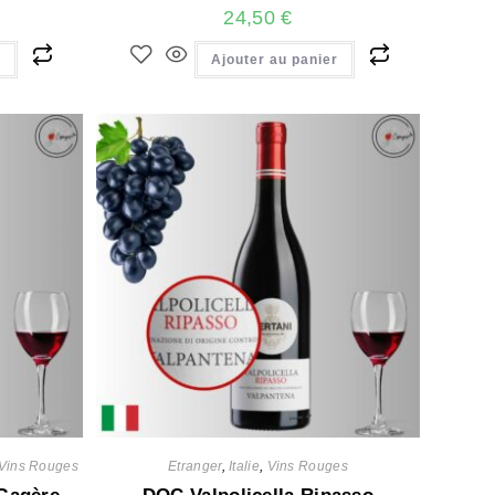
24,50
€
r
Ajouter au panier
Vins Rouges
Etranger
,
Italie
,
Vins Rouges