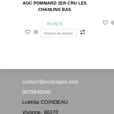
AOC POMMARD 1ER CRU LES
CHANLINS BAS
49,90
€
Ajouter au panier
contact@ocepages.com
0679846340
Loëtitia COINDEAU
Vivonne
,
86370