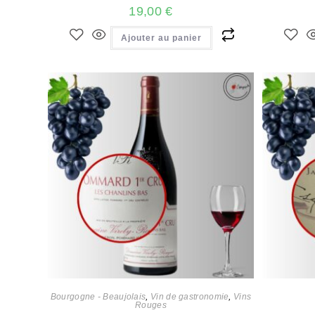
19,00
€
Ajouter au panier
Bourgogne - Beaujolais
,
Vin de gastronomie
,
Vins
Rouges