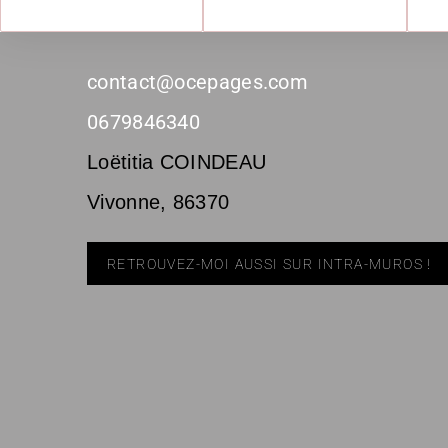
contact@ocepages.com
0679846340
Loëtitia COINDEAU
Vivonne
,
86370
RETROUVEZ-MOI AUSSI SUR INTRA-MUROS !