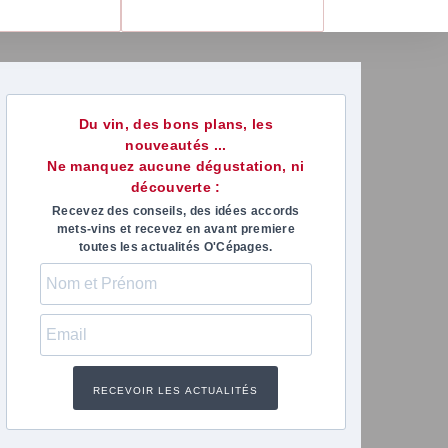
Du vin, des bons plans, les
nouveautés ...
Ne manquez aucune dégustation, ni
découverte :
Recevez des conseils, des idées accords
mets-vins et recevez en avant premiere
toutes les actualités O'Cépages.
marie-anne paris
Virgini
il y a 1 mois
il y a 1 m
 excellent moment passé avec
Nous avons de
etitia qui a su nous faire partager
animer une soi
RECEVOIR LES ACTUALITÉS
 passion du vin. De belles
professionnel
couvertes avec la dégustation de
Quelle réussit