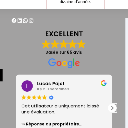
dizaine d’année.
EXCELLENT
Basée sur
65 avis
Lucas Pajot
il y a 3 semaines
Cet utilisateur a uniquement laissé
Un
une évaluation.
Lo
sa
dé
Réponse du propriétaire