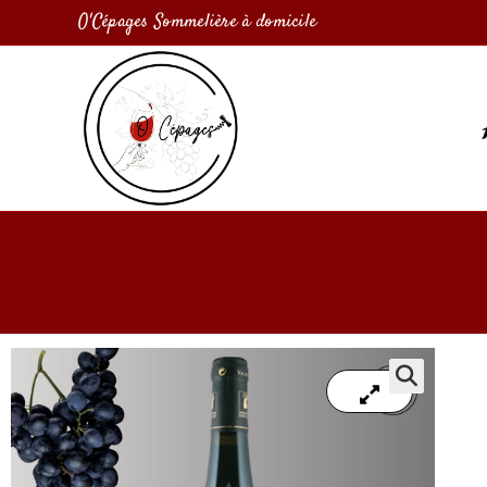
O'Cépages Sommelière à domicile