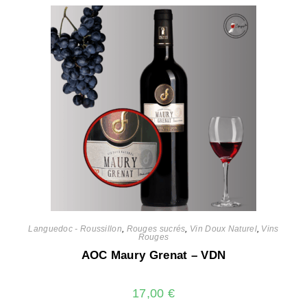
Languedoc - Roussillon
,
Rouges sucrés
,
Vin Doux Naturel
,
Vins
Rouges
AOC Maury Grenat – VDN
17,00
€