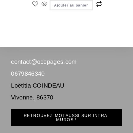
Ajouter au panier
contact@ocepages.com
0679846340
Loëtitia COINDEAU
Vivonne
,
86370
RETROUVEZ-MOI AUSSI SUR INTRA-
MUROS !