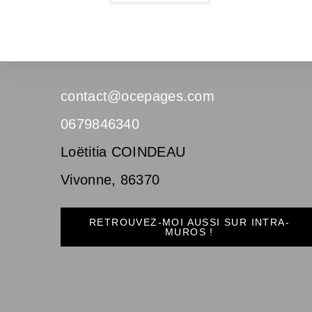
contact@ocepages.com
0679846340
Loëtitia COINDEAU
Vivonne
,
86370
RETROUVEZ-MOI AUSSI SUR INTRA-
MUROS !