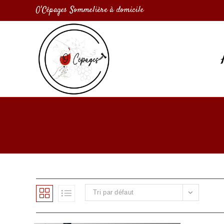
O'Cépages Sommelière à domicile
Tri par défaut