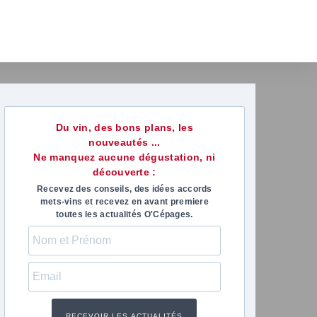
Du vin, des bons plans, les
nouveautés ...
Ne manquez aucune dégustation, ni
découverte :
Recevez des conseils, des idées accords
mets-vins et recevez en avant premiere
toutes les actualités O'Cépages.
marie-anne paris
Virgini
il y a 1 mois
il y a 1 m
 excellent moment passé avec
Nous avons de
RECEVOIR LES ACTUALITÉS