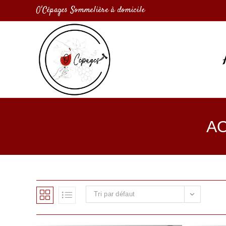
O'Cépages Sommelière à domicile
AO
Tri par défaut