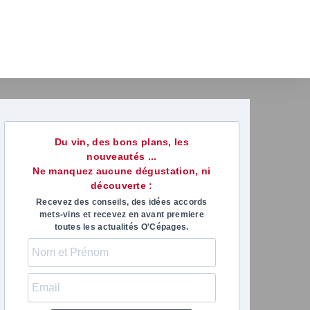
Du vin, des bons plans, les
nouveautés ...
Ne manquez aucune dégustation, ni
découverte :
Recevez des conseils, des idées accords
mets-vins et recevez en avant premiere
toutes les actualités O'Cépages.
marie-anne paris
Virgini
il y a 1 mois
il y a 1 m