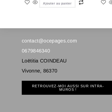
Ajouter au panier
contact@ocepages.com
0679846340
Loëtitia COINDEAU
Vivonne
,
86370
RETROUVEZ-MOI AUSSI SUR INTRA-
MUROS !