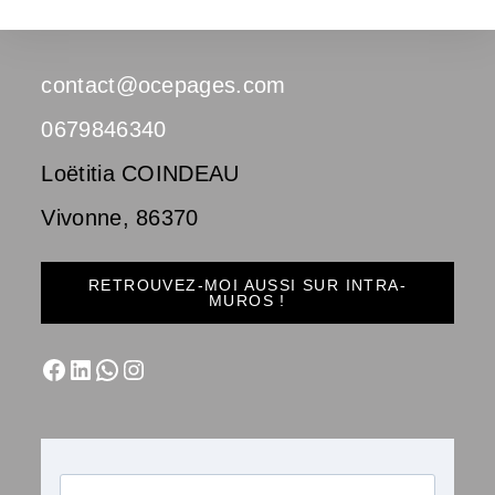
contact@ocepages.com
0679846340
Loëtitia COINDEAU
Vivonne
,
86370
RETROUVEZ-MOI AUSSI SUR INTRA-
MUROS !