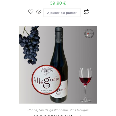
39,90
€
Ajouter au panier
Rhône
,
Vin de gastronomie
,
Vins Rouges