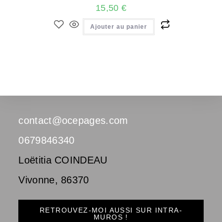
15,50
€
Ajouter au panier
contact@ocepages.com
0679846340
Loëtitia COINDEAU
Vivonne
,
86370
RETROUVEZ-MOI AUSSI SUR INTRA-
MUROS !