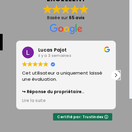
Basée sur
65 avis
Lucas Pajot
il y a 3 semaines
Cet utilisateur a uniquement laissé
Un
une évaluation.
Lo
sa
dé
Réponse du propriétaire
Merci
pl
Lire la suite
Lir
et
gu
m
Certifié par: Trustindex