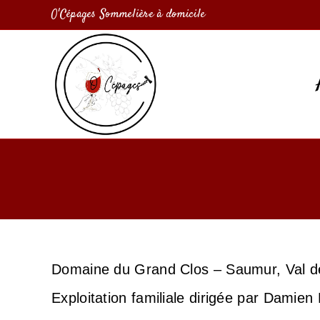
O'Cépages Sommelière à domicile
Domaine du Grand Clos – Saumur, Val de
Exploitation familiale dirigée par Damie