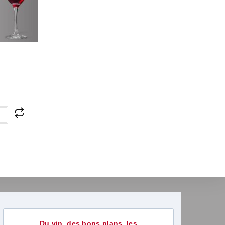
r
Du vin, des bons plans, les