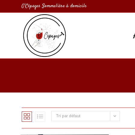
O'Cépages Sommelière à domicile
Tri par défaut