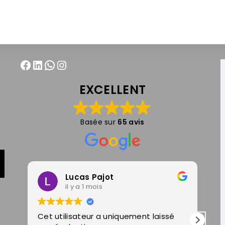
EXCELLENT
Basée sur
65 avis
Lucas Pajot
il y a 1 mois
Cet utilisateur a uniquement laissé
Un