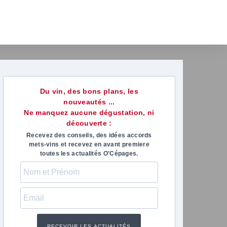
Du vin, des bons plans, les
nouveautés ...
Ne manquez aucune dégustation, ni
découverte :
Recevez des conseils, des idées accords
mets-vins et recevez en avant premiere
toutes les actualités O'Cépages.
marie-anne paris
Virgini
il y a 1 mois
il y a 1 m
 excellent moment passé avec
Nous avons de
RECEVOIR LES ACTUALITÉS