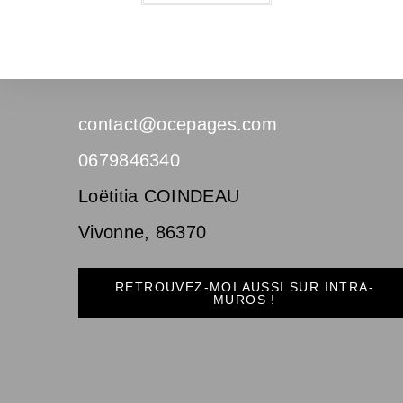
contact@ocepages.com
0679846340
Loëtitia COINDEAU
Vivonne
,
86370
RETROUVEZ-MOI AUSSI SUR INTRA-
MUROS !