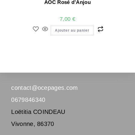
AOC Rosé d’Anjou
7,00
€
Ajouter au panier
contact@ocepages.com
0679846340
Loëtitia COINDEAU
Vivonne
,
86370