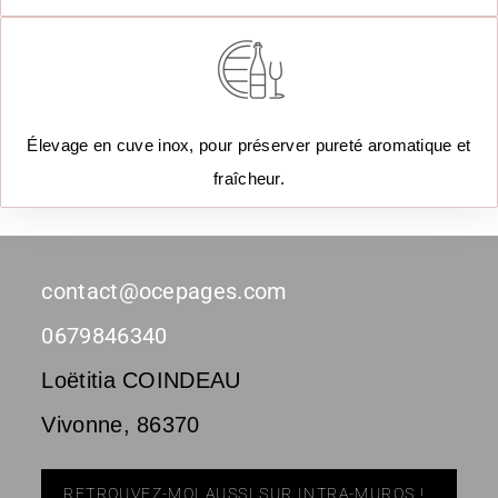
Élevage en cuve inox, pour préserver pureté aromatique et
fraîcheur.
contact@ocepages.com
0679846340
Loëtitia COINDEAU
Vivonne
,
86370
RETROUVEZ-MOI AUSSI SUR INTRA-MUROS !