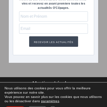
vins et recevez en avant premiere toutes les
actualités O'Cépages.
RECEVOIR LES ACTUALITÉS
Mentions Légales
Nous utilisons des cookies pour vous offrir la meilleure
Politique de confidentialité
expérience sur notre site.
Vous pouvez en savoir plus sur les cookies que nous utilisons
Océpages 2025
ou les désactiver dans
paramètres
.
L’abus d’alcool est dangereux pour la santé, à consommer avec modération.