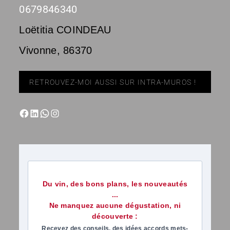
0679846340
Loëtitia COINDEAU
Vivonne
,
86370
RETROUVEZ-MOI AUSSI SUR INTRA-MUROS !
Du vin, des bons plans, les nouveautés
...
Ne manquez aucune dégustation, ni
découverte :
Recevez des conseils, des idées accords mets-