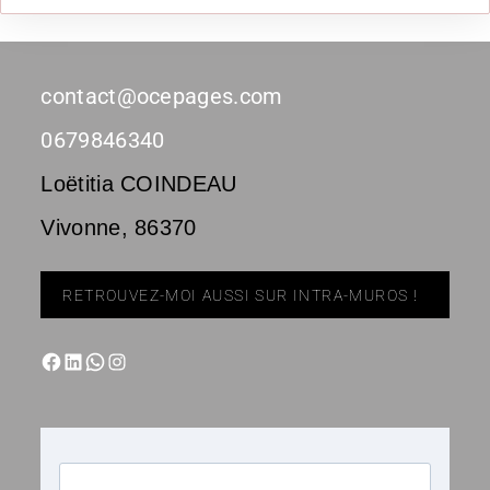
contact@ocepages.com
0679846340
Loëtitia COINDEAU
Vivonne
,
86370
RETROUVEZ-MOI AUSSI SUR INTRA-MUROS !