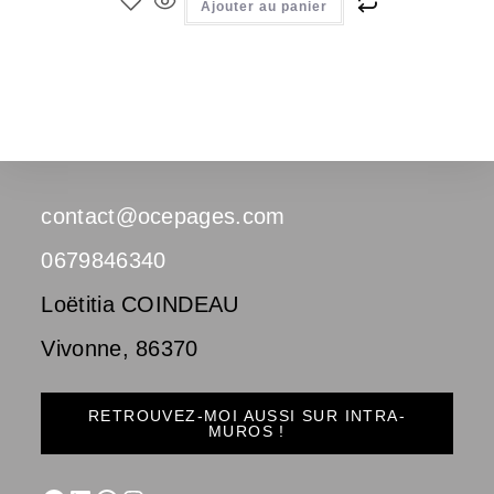
Ajouter au panier
contact@ocepages.com
0679846340
Loëtitia COINDEAU
Vivonne
,
86370
RETROUVEZ-MOI AUSSI SUR INTRA-
MUROS !