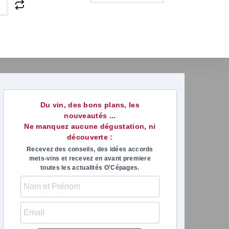
r
Du vin, des bons plans, les
nouveautés ...
Ne manquez aucune dégustation, ni
découverte :
Recevez des conseils, des idées accords
mets-vins et recevez en avant premiere
toutes les actualités O'Cépages.
marie-anne paris
Virgini
il y a 1 mois
il y a 1 m