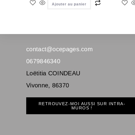
Ajouter au panier
contact@ocepages.com
0679846340
Loëtitia COINDEAU
Vivonne
,
86370
RETROUVEZ-MOI AUSSI SUR INTRA-
MUROS !