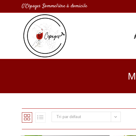
O'Cépages Sommelière à domicile
M
Tri par défaut