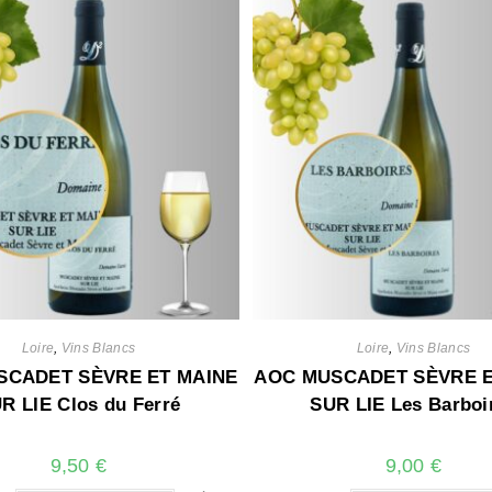
Loire
,
Vins Blancs
Loire
,
Vins Blancs
SCADET SÈVRE ET MAINE
AOC MUSCADET SÈVRE E
R LIE Clos du Ferré
SUR LIE Les Barboi
9,50
€
9,00
€